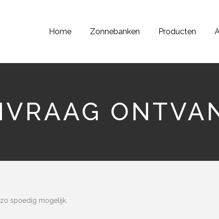
Home
Zonnebanken
Producten
A
NVRAAG ONTVA
zo spoedig mogelijk.