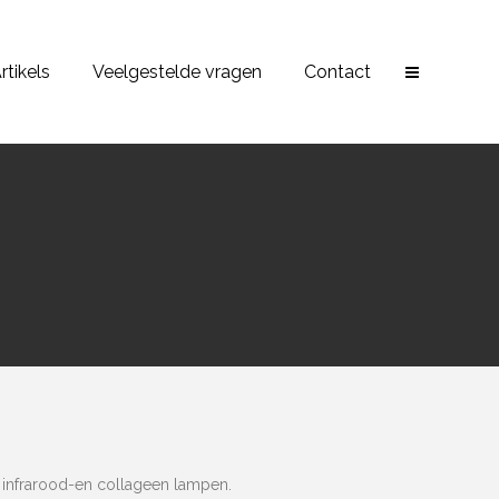
rtikels
Veelgestelde vragen
Contact
infrarood-en collageen lampen.