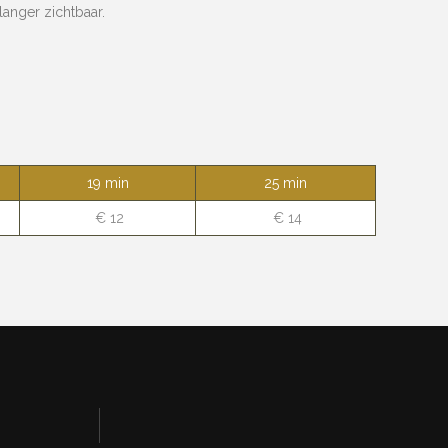
anger zichtbaar.
19 min
25 min
€ 12
€ 14