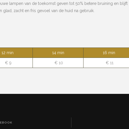
uwe lampen van de toekomst geven tot 50% betere bruining en blijft l
n glad, zacht en fris gevoel van de huid na gebruik.
12 min
14 min
16 min
€ 9
€ 10
€ 11
CEBOOK