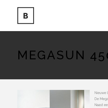
MEGASUN 450
Nieuwe l
De Megas
Naast e