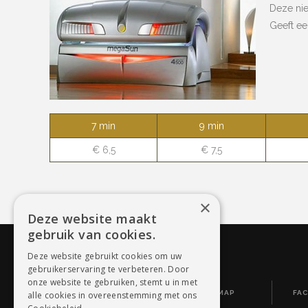
Deze nie
Geeft ee
7 min
9 min
€ 6,5
€ 7,5
×
Deze website maakt
gebruik van cookies.
Deze website gebruikt cookies om uw
gebruikerservaring te verbeteren. Door
onze website te gebruiken, stemt u in met
WEBDESIGN BY CONVERSAL
SITEMAP
FA
alle cookies in overeenstemming met ons