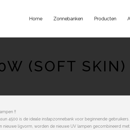
Home
Zonnebanken
Producten
A
W (SOFT SKIN)
ampen !!
un 4500 is de ideale instapzonnebank voor beginnende gebruikers.
en nieuwe ligvorm, worden de nieuwe UV lampen gecombineerd met 